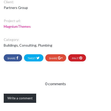
Client:
Partners Group
Project url:
MagniumThemes
Category:
Buildings, Consulting, Plumbing
SHARE
TWEET
SHARE
PIN IT
0 comments
Write a comment