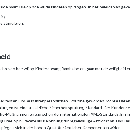
e haar visie op hoe wij de kinderen opvangen. In het beleidsplan geven
is;
es stimuleren;
heid
eschreven hoe wij op Kinderopvang Bambaloe omgaan met de veiligheid e
iner festen Größe in ihrer persönlichen -Routine geworden. Mobile Dat
ngen ist eine zusätzliche Sicherheitsprüfung Standard. Der Kundenserv
e-Maßnahmen entsprechen den internationalen AML-Standards. Ein integ
ig Free-Spin-Pakete als Belohnung für regelmäßige Aktivität an. Das De
spiegelt sich in der hohen Qualität sämtlicher Komponenten wider.