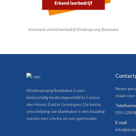
Keurmerk erkend leerbedrijf Kinderopvang Bambaloe
Contact
Neem gerus
Kinderopvang Bambaloe is een
staan voor 
kleinschalig kinderdagverblijf in Corpus
den Hoorn Zuid in Groningen. De beste
Telefoon
omschrijving van Bambaloe is een kruizing
050-5280
tussen een crèche en een gastouder.
E-mail
info@kind