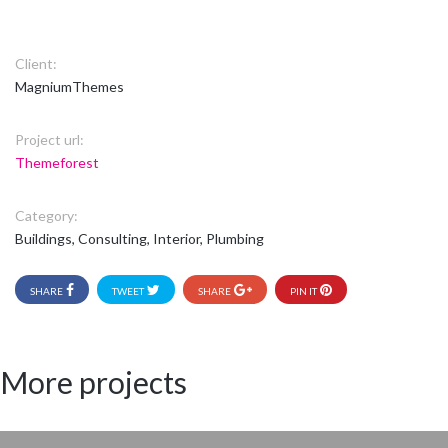
Client:
MagniumThemes
Project url:
Themeforest
Category:
Buildings, Consulting, Interior, Plumbing
SHARE
TWEET
SHARE
PIN IT
More projects