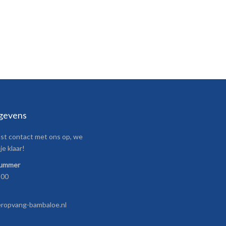
gevens
t contact met ons op, we
je klaar!
nummer
800
eropvang-bambaloe.nl