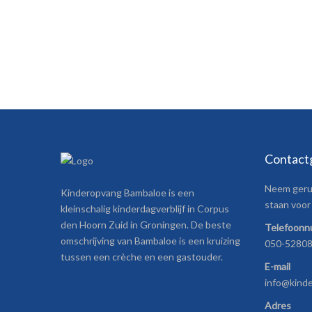
Contact
Neem gerus
Kinderopvang Bambaloe is een
staan voor 
kleinschalig kinderdagverblijf in Corpus
den Hoorn Zuid in Groningen. De beste
Telefoon
omschrijving van Bambaloe is een kruizing
050-5280
tussen een crèche en een gastouder.
E-mail
info@kind
Adres