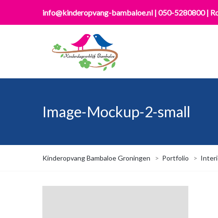
info@kinderopvang-bambaloe.nl
|
050-5280800
|
Ro
Image-Mockup-2-small
Kinderopvang Bambaloe Groningen
>
Portfolio
>
Interi