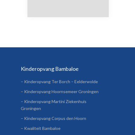
Kinderopvang Bambaloe
– Kinderopvang Ter Borch – Eelderwolde
– Kinderopvang Hoornsemeer Groningen
– Kinderopvang Martini Ziekenhuis
Groningen
– Kinderopvang Corpus den Hoorn
– Kwaliteit Bambaloe