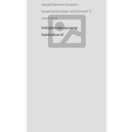
email binnen komen
beantwoorden wij binnen 1
werkdag.
info@kinderopvang-
bambaloe.nl