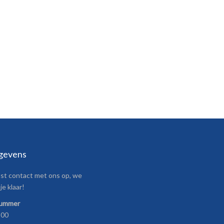
gevens
t contact met ons op, we
je klaar!
nummer
800