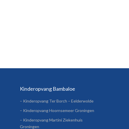
Kinderopvang Bambaloe
– Kinderopvang Ter Borch – Eelderwolde
– Kinderopvang Hoornsemeer Groningen
– Kinderopvang Martini Ziekenhuis
Groningen