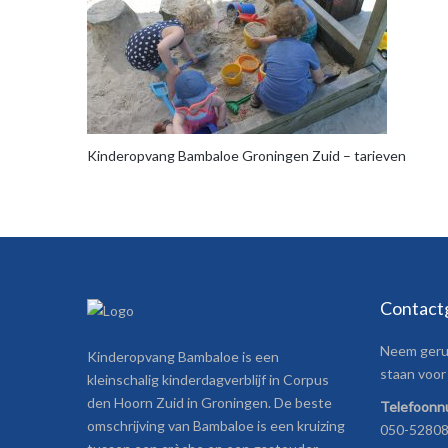
Kinderopvang Bambaloe Groningen Zuid – tarieven
Contact
Neem gerus
Kinderopvang Bambaloe is een
staan voor 
kleinschalig kinderdagverblijf in Corpus
den Hoorn Zuid in Groningen. De beste
Telefoon
omschrijving van Bambaloe is een kruizing
050-5280