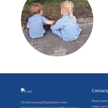
Contact
Neem gerus
Kinderopvang Bambaloe is een
staan voor 
kleinschalig kinderdagverblijf in Corpus