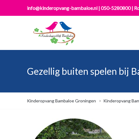
info@kinderopvang-bambaloe.nl
|
050-5280800
|
Ro
Gezellig buiten spelen bij 
Kinderopvang Bambaloe Groningen
>
Kinderopvang Bam