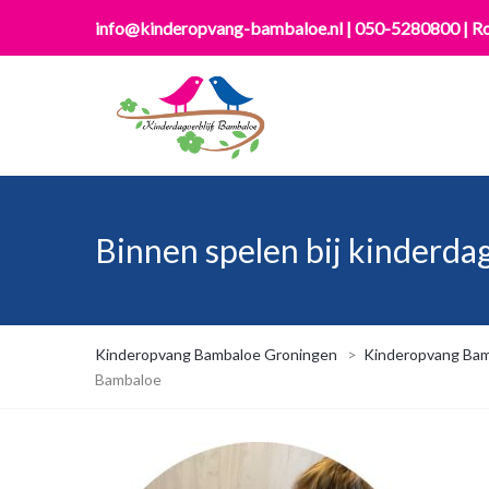
info@kinderopvang-bambaloe.nl
|
050-5280800
|
Ro
Binnen spelen bij kinderda
Kinderopvang Bambaloe Groningen
>
Kinderopvang Bam
Bambaloe