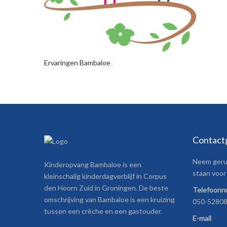
Ervaringen Bambaloe
Contact
Neem gerus
Kinderopvang Bambaloe is een
staan voor 
kleinschalig kinderdagverblijf in Corpus
den Hoorn Zuid in Groningen. De beste
Telefoon
omschrijving van Bambaloe is een kruizing
050-5280
tussen een crèche en een gastouder.
E-mail