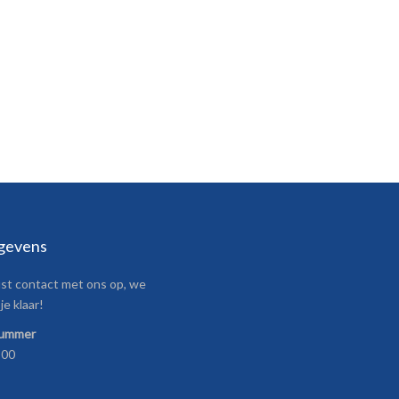
gevens
t contact met ons op, we
je klaar!
nummer
800