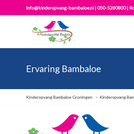
info@kinderopvang-bambaloe.nl
|
050-5280800
|
Ro
Ervaring Bambaloe
Kinderopvang Bambaloe Groningen
>
Kinderopvang Bam