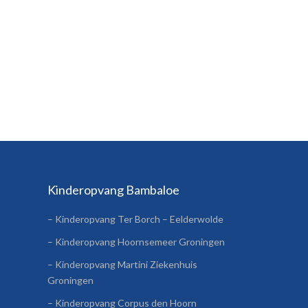
Kinderopvang Bambaloe
– Kinderopvang Ter Borch – Eelderwolde
– Kinderopvang Hoornsemeer Groningen
– Kinderopvang Martini Ziekenhuis
Groningen
– Kinderopvang Corpus den Hoorn