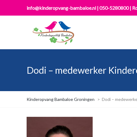
info@kinderopvang-bambaloe.nl
|
050-5280800
|
Ro
Dodi – medewerker Kinder
Kinderopvang Bambaloe Groningen
>
Dodi – medewerke